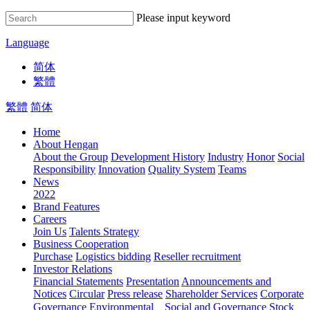
Please input keyword
Language
简体
繁體
繁體
简体
Home
About Hengan
About the Group
Development History
Industry
Honor
Social
Responsibility
Innovation
Quality System
Teams
News
2022
Brand Features
Careers
Join Us
Talents Strategy
Business Cooperation
Purchase
Logistics bidding
Reseller recruitment
Investor Relations
Financial Statements
Presentation
Announcements and
Notices
Circular
Press release
Shareholder Services
Corporate
Governance
Environmental、Social and Governance
Stock