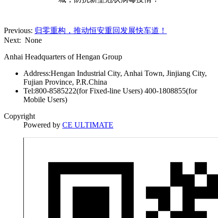
Previous
:
归零重构，推动恒安重回发展快车道！
Next
:
None
Anhai Headquarters of Hengan Group
Address:Hengan Industrial City, Anhai Town, Jinjiang City,
Fujian Province, P.R.China
Tel:800-8585222(for Fixed-line Users) 400-1808855(for
Mobile Users)
Copyright
Powered by
CE ULTIMATE