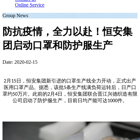
Online Service
Group News
防抗疫情，全力以赴！恒安集
团启动口罩和防护服生产
Date: 2020-02-15
月
日，恒安集团新引进的口罩生产线全力开动，正式出产
2
15
医用口罩产品。据悉，该批
条生产线满负荷运转后，日产口
5
罩约
万片。此前的
月
日，恒安集团联合晋江兴德织造有限
50
2
4
公司启动了防护服生产，目前日均产能可达
件。
1000